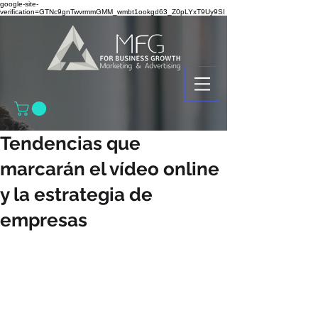
google-site-
verification=GTNc9gnTwvrmmGMM_wmbt1ookgd63_Z0pLYxT9Uy9SI
Tendencias que
marcarán el vídeo online
y la estrategia de
empresas