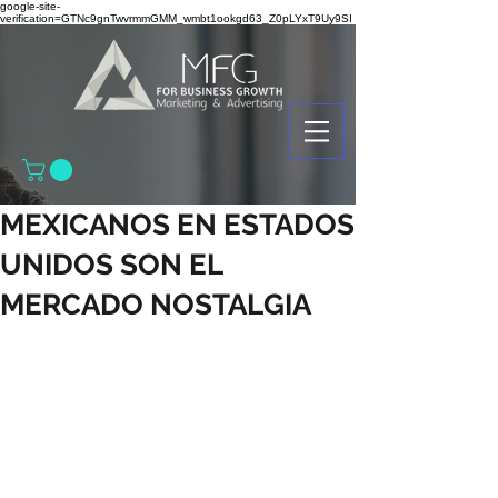
google-site-
verification=GTNc9gnTwvrmmGMM_wmbt1ookgd63_Z0pLYxT9Uy9SI
MEXICANOS EN ESTADOS
UNIDOS SON EL
MERCADO NOSTALGIA